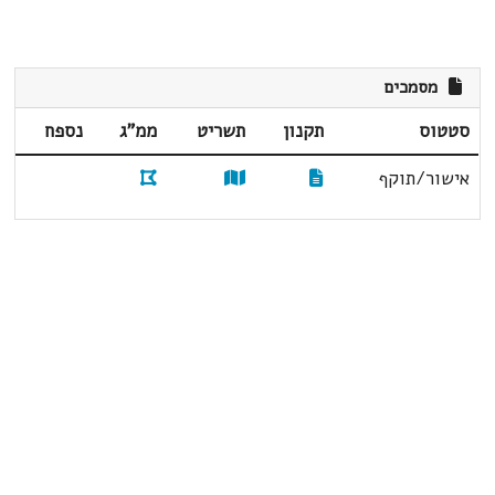
מסמכים
סטטוס
תקנון
תשריט
ממ"ג
נספח
אישור/תוקף