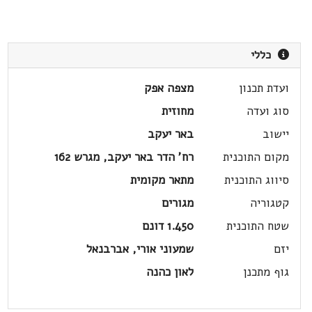
כללי
ועדת תכנון
מצפה אפק
סוג ועדה
מחוזית
יישוב
באר יעקב
מקום התוכנית
רח' הדר באר יעקב, מגרש 162
סיווג התוכנית
מתאר מקומית
קטגוריה
מגורים
שטח התוכנית
1.450 דונם
יזם
שמעוני אורי, אברבנאל
גוף מתכנן
לאון כהנה