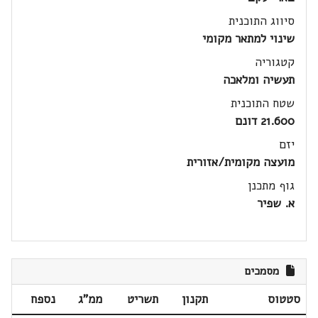
סיווג התוכנית
שינוי למתאר מקומי
קטגוריה
תעשיה ומלאכה
שטח התוכנית
21.600 דונם
יזם
מועצה מקומית/אזורית
גוף מתכנן
א. שפיר
מסמכים
סטטוס
תקנון
תשריט
ממ"ג
נספח