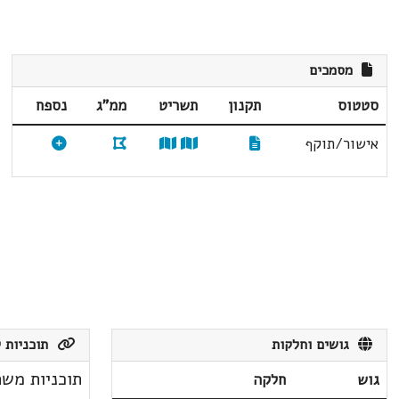
מסמכים
סטטוס
תקנון
תשריט
ממ"ג
נספח
אישור/תוקף
גושים וחלקות
תוכניות ק
תוכניות משת
גוש
חלקה