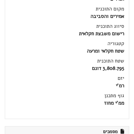
מקום התוכנית
אמירים והסביבה
סיווג התוכנית
רישום משבצת חקלאית
קטגוריה
שטח חקלאי ומרעה
שטח התוכנית
3,808.795 דונם
יזם
רמ'י
גוף מתכנן
ממ'י מחוז
מסמכים