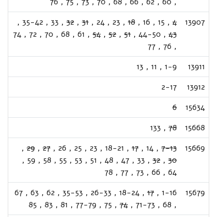
76
,
75
,
73
,
70
,
68
,
66
,
62
,
60
,
,
35-42
,
33
,
32
,
31
,
24
,
23
,
18
,
16
,
15
,
4
13907
74
,
72
,
70
,
68
,
61
,
54
,
52
,
51
,
44-50
,
43
77
,
76
,
13
,
11
,
1-9
13911
2-17
13912
6
15634
133
,
78
15668
,
29
,
27
,
26
,
25
,
23
,
18-21
,
17
,
14
,
7-13
15669
,
59
,
58
,
55
,
53
,
51
,
48
,
47
,
33
,
32
,
30
78
,
77
,
73
,
66
,
64
67
,
63
,
62
,
35-53
,
26-33
,
18-24
,
17
,
1-16
15679
85
,
83
,
81
,
77-79
,
75
,
74
,
71-73
,
68
,