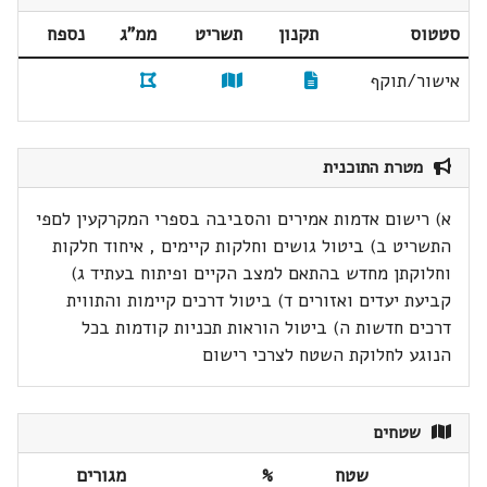
סטטוס
תקנון
תשריט
ממ"ג
נספח
אישור/תוקף
מטרת התוכנית
א) רישום אדמות אמירים והסביבה בספרי המקרקעין לםפי
התשריט ב) ביטול גושים וחלקות קיימים , איחוד חלקות
וחלוקתן מחדש בהתאם למצב הקיים ופיתוח בעתיד ג)
קביעת יעדים ואזורים ד) ביטול דרכים קיימות והתווית
דרכים חדשות ה) ביטול הוראות תכניות קודמות בכל
הנוגע לחלוקת השטח לצרכי רישום
שטחים
שטח
%
מגורים