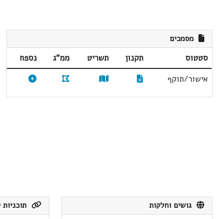
מסמכים
סטטוס
תקנון
תשריט
ממ"ג
נספח
אישור/תוקף
גושים וחלקות
תוכניות ק