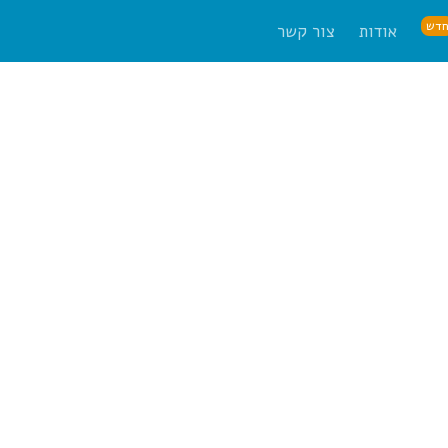
דש
אודות
צור קשר