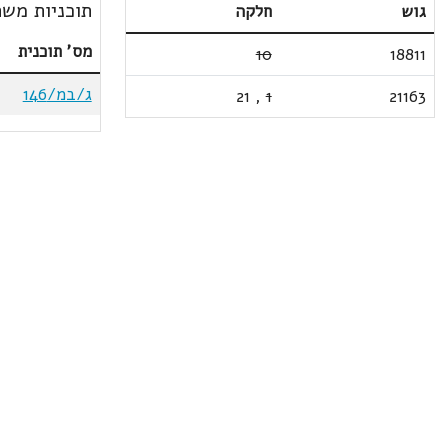
תוכניות משת
גוש
חלקה
מס' תוכנית
10
18811
ג/במ/146
21
,
1
21163