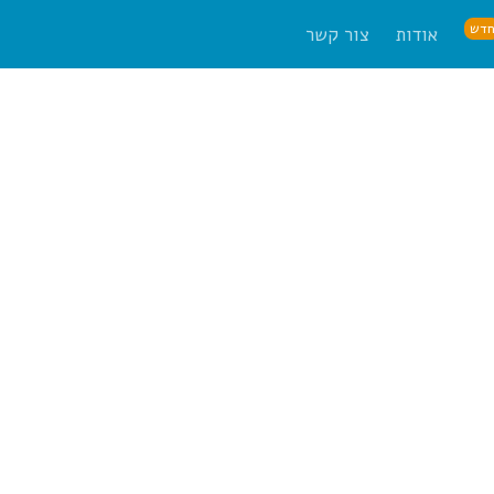
דש
אודות
צור קשר