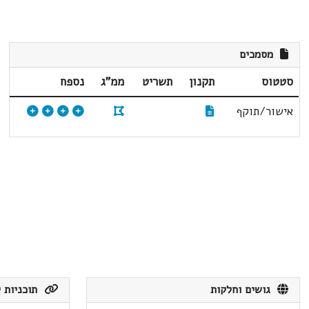
מסמכים
סטטוס
תקנון
תשריט
ממ"ג
נספח
אישור/תוקף
גושים וחלקות
תוכניות ק