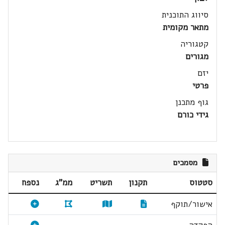
סיווג התוכנית
מתאר מקומית
קטגוריה
מגורים
יזם
פרטי
גוף מתכנן
גידי כורם
מסמכים
סטטוס
תקנון
תשריט
ממ"ג
נספח
אישור/תוקף