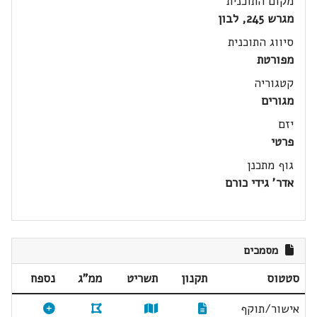
מקום התוכנית
מגרש 245, לבון
סיווג התוכנית
מפורטת
קטגוריה
מגורים
יזם
פרטי
גוף מתכנן
אדר' גידי כורם
מסמכים
סטטוס
תקנון
תשריט
ממ"ג
נספח
אישור/תוקף