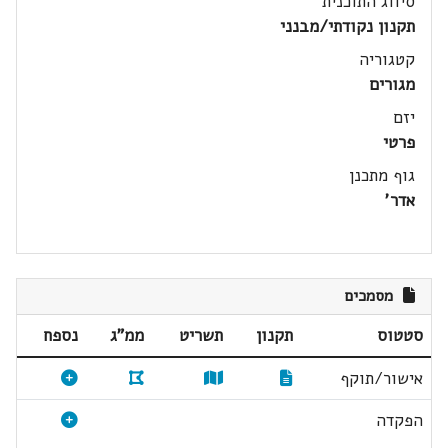
סיווג התוכנית
תקנון נקודתי/מבנני
קטגוריה
מגורים
יזם
פרטי
גוף מתכנן
אדר'
מסמכים
סטטוס
תקנון
תשריט
ממ"ג
נספח
אישור/תוקף
הפקדה