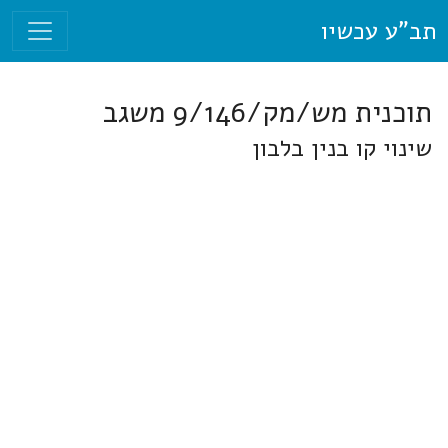
תב"ע עכשיו
תוכנית מש/מק/9/146 משגב
שינוי קו בנין בלבון