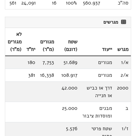
סה"כ
560.937
100%
16
24,091
561
מגרשים
לא
שטח
מגורים
מגורים
מגרש
ייעוד
(דונם)
(מ"ר)
יח"ד
(מ"ר)
א/1
מגורים
51.689
7,753
180
א/2
מגורים
108.917
16,338
381
2000
דרך או כביש
42.000
או חנייה
ב
מבנים
25.000
ומוסדות ציבור
ז/1
שטח פרטי
5.576