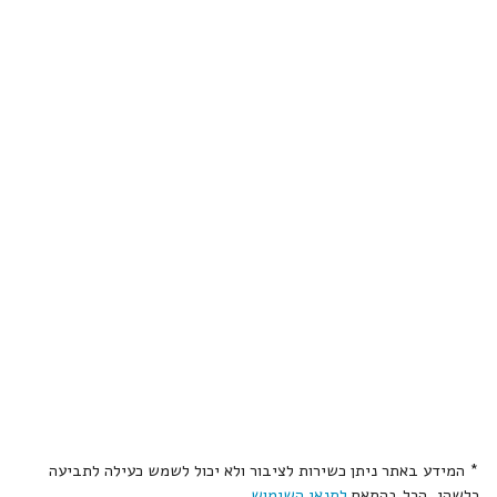
* המידע באתר ניתן כשירות לציבור ולא יכול לשמש כעילה לתביעה
כלשהי, הכל בהתאם
לתנאי השימוש
.