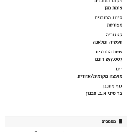
מקום התוכנית
צומת מגן
סיווג התוכנית
מפורטת
קטגוריה
תעשיה ומלאכה
שטח התוכנית
257.007 דונם
יזם
מועצה מקומית/אזורית
גוף מתכנן
בר סיני א.ב. תכנון
מסמכים