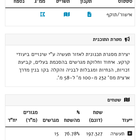
סטטוס
תקנון
תשריט
ממ"ג
נספח
אישור/תוקף
מטרת התוכנית
יצירת מסגרת תכנונית לאזור תעשיה ע"י שינויים ביעודי
קרקע. איחוד וחלוקת מגרשים בהסכמת בעלים, קביעת
זכויות, הנחיות ומגבלות לבניה והקלה בקו בנין מדרך
ארצית מס' 232 מ-100 מ' ל-58 מ'.
שטחים
שטח
%
מגורים
ייעוד
(דונם)
מהשטח
מגרשים
(מ"ר)
יח"ד
תעשיה
197.327
76.78%
15