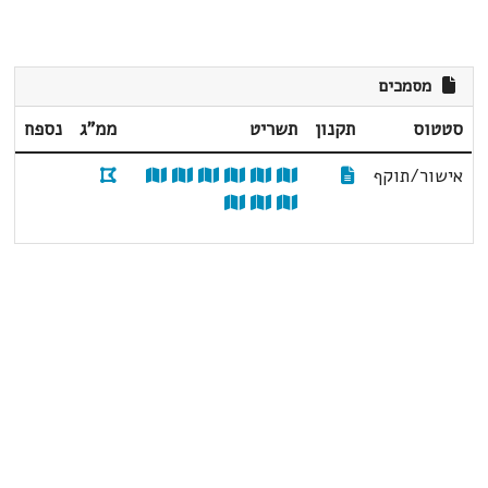
מסמכים
סטטוס
תקנון
תשריט
ממ"ג
נספח
אישור/תוקף