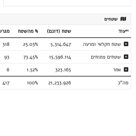
שטחים
ייעוד
שטח (דונם)
% מהשטח
מגרש
שטח חקלאי ומרעה
5,314.647
25.03%
318
שטחים פתוחים
15,596.114
73.45%
93
אחר
323.165
1.52%
6
סה"כ
21,233.926
100%
417