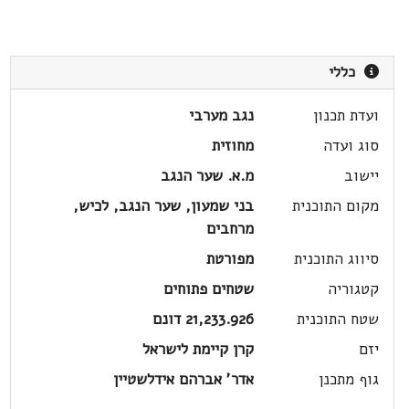
כללי
ועדת תכנון
נגב מערבי
סוג ועדה
מחוזית
יישוב
מ.א. שער הנגב
מקום התוכנית
בני שמעון, שער הנגב, לכיש,
מרחבים
סיווג התוכנית
מפורטת
קטגוריה
שטחים פתוחים
שטח התוכנית
21,233.926 דונם
יזם
קרן קיימת לישראל
גוף מתכנן
אדר' אברהם אידלשטיין