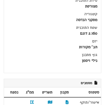
סיווג התוכנית
מפורטת
קטגוריה
מתקני הנדסה
שטח התוכנית
2.160 דונם
יזם
חב' מקורות
גוף מתכנן
נילי ויסמן
מסמכים
סטטוס
תקנון
תשריט
ממ"ג
נספח
אישור/תוקף