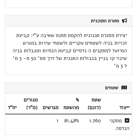
מטרת התוכנית
יצירת מסגרת תכנונית להקמת תחנת שאיבה ע"י: קביעת
זכויות בניה לשטחים עקריים ולשטחי שירות במגרש
המיועד למתקנים ה נדסיים קביעת הנחיות ומגבלות בניה
שינוי קו בניין בגבולות התכנית של דרך מס' 50 מ- 5 מ'
ל 3 מ'
שטחים
שטח
%
מגורים
ייעוד
(דונם)
מהשטח
מגרשים
(מ"ר)
יח"ד
מתקני
1.760
81.48%
1
הנדסה