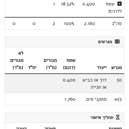
שטח
0.400
18.52%
1
לדרכים
סה"כ
2.160
100%
2
0
0
מגרשים
לא
שטח
מגורים
מגורים
מגרש
ייעוד
(דונם)
(מ"ר)
יח"ד
(מ"ר)
50
דרך או כביש
0.400
או חנייה
23א
מתקני מים
1.760
תהליך אישור
סטטוס
תאריך
הערה