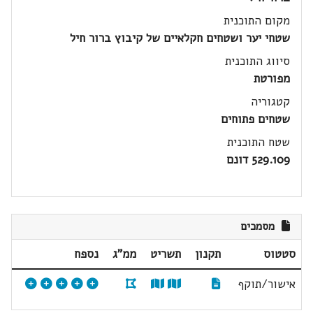
מקום התוכנית
שטחי יער ושטחים חקלאיים של קיבוץ ברור חיל
סיווג התוכנית
מפורטת
קטגוריה
שטחים פתוחים
שטח התוכנית
529.109 דונם
מסמכים
סטטוס
תקנון
תשריט
ממ"ג
נספח
אישור/תוקף