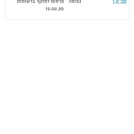
תמ"א 1
כפופה
פרסום לתוקף ברשומות
12.02.20