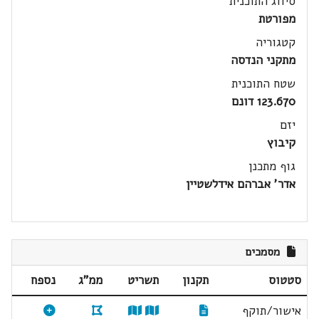
סיווג התוכנית
מפורטת
קטגוריה
מתקני הנדסה
שטח התוכנית
123.670 דונם
יזם
קיבוץ
גוף מתכנן
אדר' אברהם אידלשטיין
מסמכים
סטטוס
תקנון
תשריט
ממ"ג
נספח
אישור/תוקף