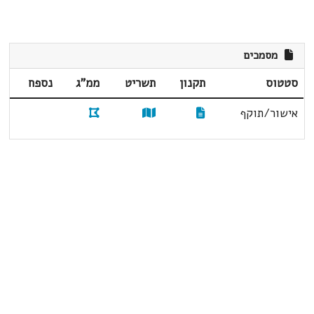
מסמכים
סטטוס
תקנון
תשריט
ממ"ג
נספח
אישור/תוקף