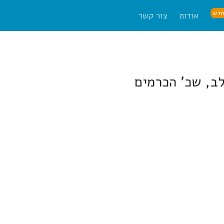
דש
אודות
צור קשר
לב, שכ' הכרמים