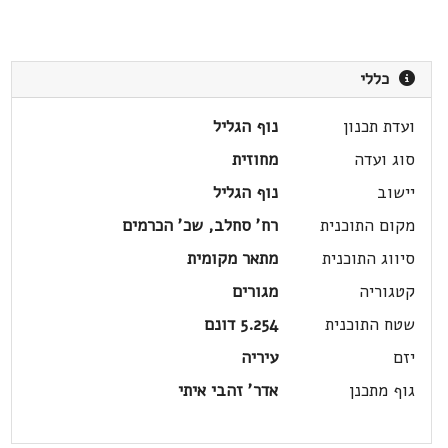
כללי
ועדת תכנון
נוף הגליל
סוג ועדה
מחוזית
יישוב
נוף הגליל
מקום התוכנית
רח' סחלב, שכ' הכרמים
סיווג התוכנית
מתאר מקומית
קטגוריה
מגורים
שטח התוכנית
5.254 דונם
יזם
עיריה
גוף מתכנן
אדר' זהבי איתי