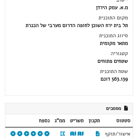
מ.א. עמק הירדן
מקום התוכנית
תל בית ירח השוכן לחופה הדרום מערבי של הכנרת
סיווג התוכנית
מתאר מקומית
קטגוריה
שטחים פתוחים
שטח התוכנית
563.139 דונם
מסמכים
סטטוס
תקנון
תשריט
ממ"ג
נספח
אישור/תוקף