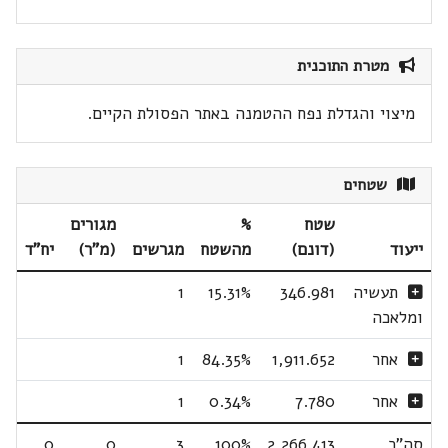
מטרת התוכנית
מיצוי והגדלת נפח ההטמנה באתר הפסולת הקיים.
שטחים
שטח
%
מגורים
ייעוד
(דונם)
מהשטח
מגרשים
(מ"ר)
יח"ד
תעשיה
346.981
15.31%
1
ומלאכה
אחר
1,911.652
84.35%
1
אחר
7.780
0.34%
1
סה"כ
2,266.413
100%
3
0
0