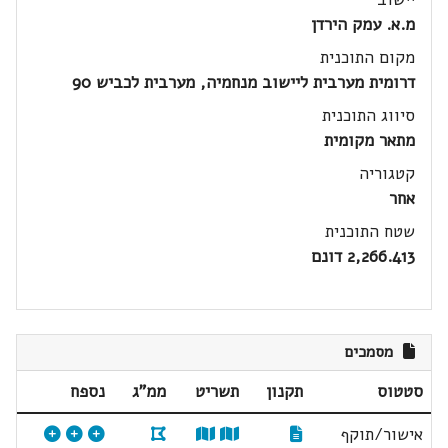
מ.א. עמק הירדן
מקום התוכנית
דרומית מערבית ליישוב מנחמיה, מערבית לכביש 90
סיווג התוכנית
מתאר מקומית
קטגוריה
אחר
שטח התוכנית
2,266.413 דונם
מסמכים
סטטוס
תקנון
תשריט
ממ"ג
נספח
אישור/תוקף