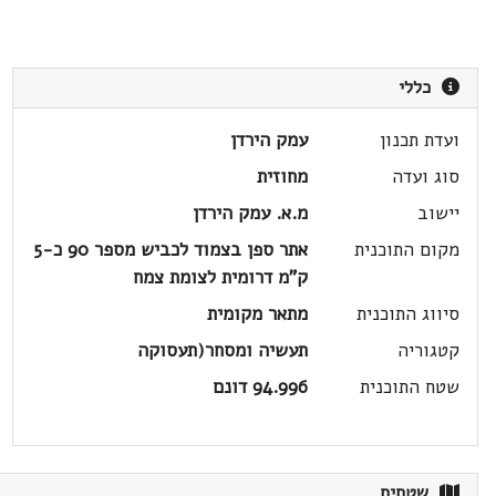
כללי
ועדת תכנון
עמק הירדן
סוג ועדה
מחוזית
יישוב
מ.א. עמק הירדן
מקום התוכנית
אתר ספן בצמוד לכביש מספר 90 כ-5
ק"מ דרומית לצומת צמח
סיווג התוכנית
מתאר מקומית
קטגוריה
תעשיה ומסחר(תעסוקה
שטח התוכנית
94.996 דונם
שטחים