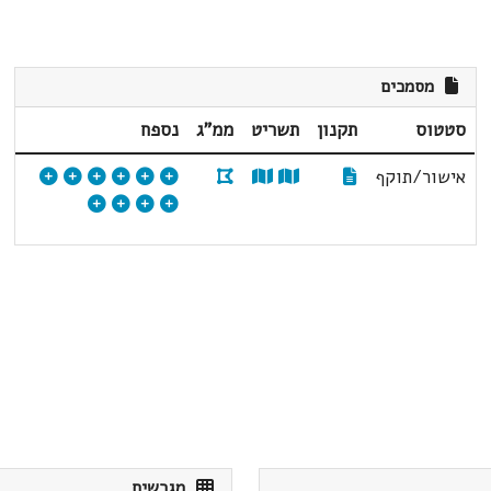
מסמכים
סטטוס
תקנון
תשריט
ממ"ג
נספח
אישור/תוקף
מגרשים