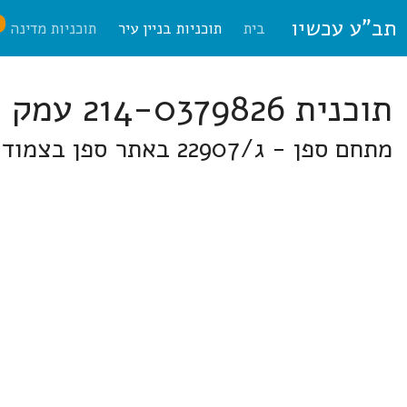
תב"ע עכשיו
ח
בית
תוכניות בניין עיר
תוכניות מדינה
תוכנית 214-0379826 עמק הירדן
מתחם ספן - ג/22907 באתר ספן בצמוד לכביש מספר 90 כ-5 ק"מ דרומית לצומת צמח