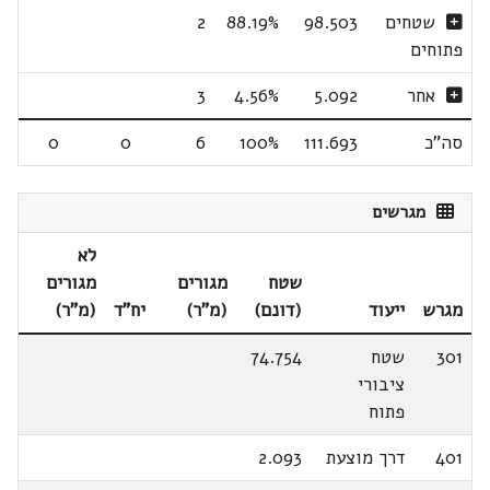
שטחים
98.503
88.19%
2
פתוחים
אחר
5.092
4.56%
3
סה"כ
111.693
100%
6
0
0
מגרשים
לא
שטח
מגורים
מגורים
מגרש
ייעוד
(דונם)
(מ"ר)
יח"ד
(מ"ר)
301
שטח
74.754
ציבורי
פתוח
401
דרך מוצעת
2.093