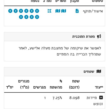
סטטוס
תקנון
תשריט
ממ"ג
נספח
אישור/תוקף
מטרת התוכנית
לאפשר את שיקומה של מחצבת מעלה אלישע, לאחר
שתהליך הכרייה בה הסתיים
שטחים
שטח
%
מגורים
ייעוד
(דונם)
מהשטח
מגרשים
(מ"ר)
יח"ד
תיירות
8.098
7.25%
1
ונופש