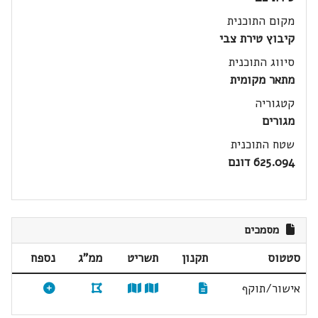
מקום התוכנית
קיבוץ טירת צבי
סיווג התוכנית
מתאר מקומית
קטגוריה
מגורים
שטח התוכנית
625.094 דונם
מסמכים
סטטוס
תקנון
תשריט
ממ"ג
נספח
אישור/תוקף