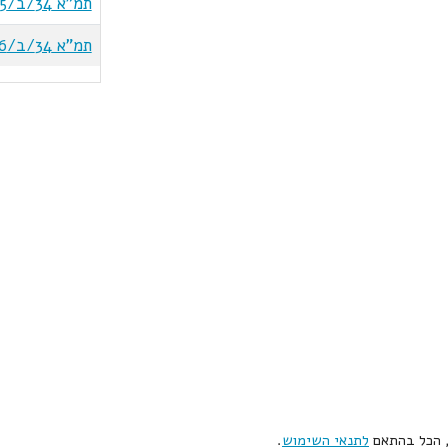
תמ"א 34/ב/5
תמ"א 34/ב/6
, הכל בהתאם
לתנאי השימוש
.