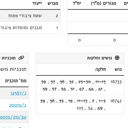
ם
מגורים (מ"ר)
יח"ד
מגרש
ייעוד
2
שטח ציבורי פתוח
1
מבנים ומוסדות ציבור
0
0
גושים וחלקות
תוכניות ק
תוכניות משת
גוש
חלקה
מס' תוכנית
39
,
37
,
36
,
32
,
25-30
,
11-13
16733
59
,
57
,
54
,
51
,
47
,
44
,
41
,
ג/12567
39
,
36
,
35
,
19
,
11-13
,
7
,
1-5
16742
ג/20010
105
,
54
,
49
,
עפ/מק/2/20010