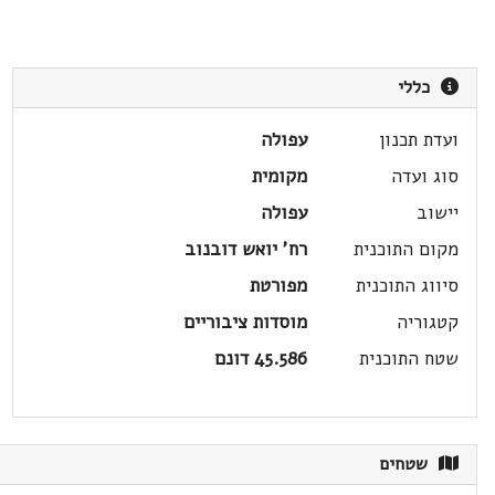
כללי
ועדת תכנון
עפולה
סוג ועדה
מקומית
יישוב
עפולה
מקום התוכנית
רח' יואש דובנוב
סיווג התוכנית
מפורטת
קטגוריה
מוסדות ציבוריים
שטח התוכנית
45.586 דונם
שטחים