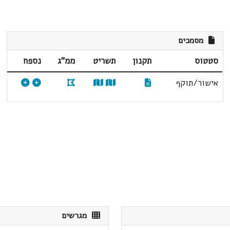
מסמכים
סטטוס
תקנון
תשריט
ממ"ג
נספח
אישור/תוקף
מגרשים