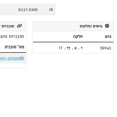
16
תחנת רכבת
גושים וחלקות
תוכניות ק
תוכניות משנ
גוש
חלקה
מס' תוכנית
17
,
13
,
4
,
1
39045
605-0150086