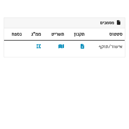
מסמכים
סטטוס
תקנון
תשריט
ממ"ג
נספח
אישור/תוקף