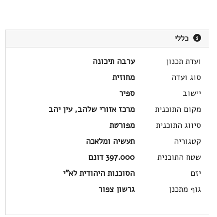
כללי
ועדת תכנון
ערבה תיכונה
סוג ועדה
מחוזית
יישוב
ספיר
מקום התוכנית
מרכז אזורי שלהב, עין יהב
סיווג התוכנית
מפורטת
קטגוריה
תעשיה ומלאכה
שטח התוכנית
397.000 דונם
יזם
הסוכנות היהודית לא"י
גוף מתכנן
גרשון צפור