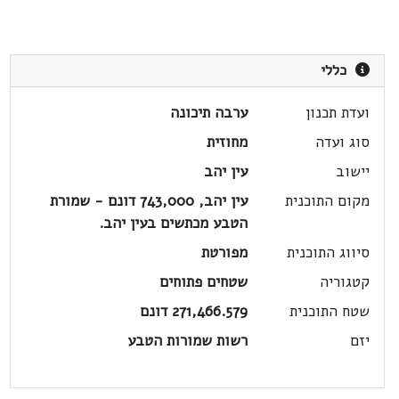
כללי
ועדת תכנון
ערבה תיכונה
סוג ועדה
מחוזית
יישוב
עין יהב
מקום התוכנית
עין יהב, 743,000 דונם - שמורת
הטבע מכתשים בעין יהב.
סיווג התוכנית
מפורטת
קטגוריה
שטחים פתוחים
שטח התוכנית
271,466.579 דונם
יזם
רשות שמורות הטבע