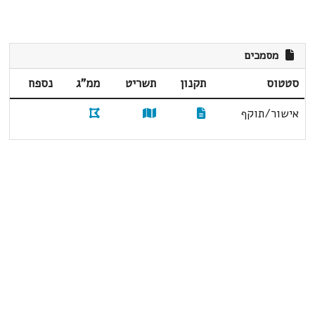
מסמכים
סטטוס
תקנון
תשריט
ממ"ג
נספח
אישור/תוקף