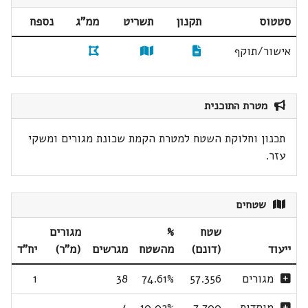
סטטוס
תקנון
תשריט
ממ"ג
נספח
אישור/תוקף
מטרת התוכנית
תכנון וחלוקת השטח למטרת הקמת שכונת מגורים ומשקי
עזר.
שטחים
שטח
%
מגורים
ייעוד
(דונם)
מהשטח
מגרשים
(מ"ר)
יח"ד
מגורים
57.356
74.61%
38
1
מוסדות
7.700
10.02%
4