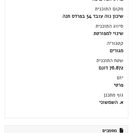
מקום התוכנית
שיכון נוה עובד 54 בפרדס חנה
סיווג התוכנית
שינוי למפורטת
קטגוריה
מגורים
שטח התוכנית
76.872 דונם
יזם
פרטי
גוף מתכנן
א. השמשוני
מסמכים