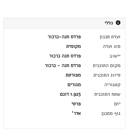
כללי
ועדת תכנון
פרדס חנה-כרכור
סוג ועדה
מקומית
יישוב
פרדס חנה כרכור
מקום התוכנית
פרדס חנה - כרכור
סיווג התוכנית
מפורטת
קטגוריה
מגורים
שטח התוכנית
1.923 דונם
יזם
פרטי
גוף מתכנן
אדר'