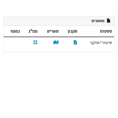
מסמכים
סטטוס
תקנון
תשריט
ממ"ג
נספח
אישור/תוקף