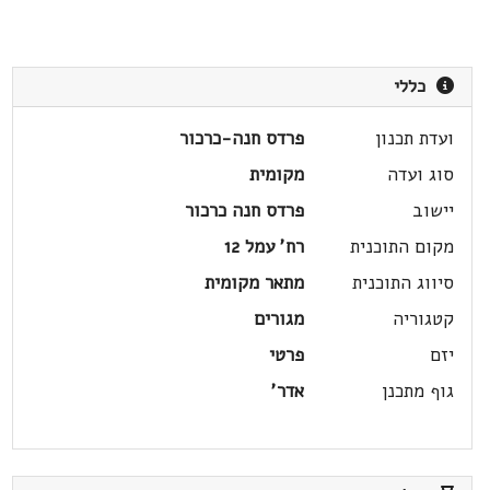
כללי
ועדת תכנון
פרדס חנה-כרכור
סוג ועדה
מקומית
יישוב
פרדס חנה כרכור
מקום התוכנית
רח' עמל 12
סיווג התוכנית
מתאר מקומית
קטגוריה
מגורים
יזם
פרטי
גוף מתכנן
אדר'