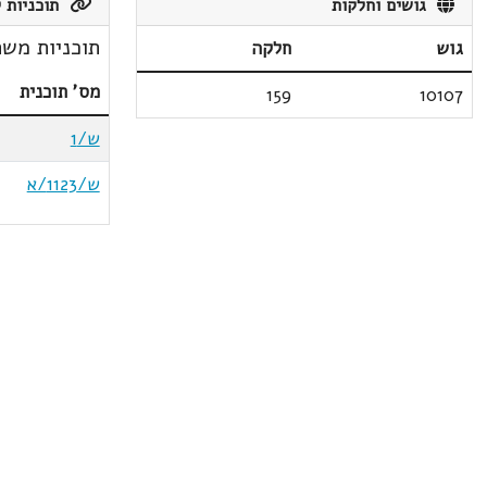
גושים וחלקות
תוכניות ק
תוכניות משת
גוש
חלקה
מס' תוכנית
159
10107
ש/1
ש/1123/א