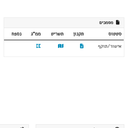
מסמכים
סטטוס
תקנון
תשריט
ממ"ג
נספח
אישור/תוקף