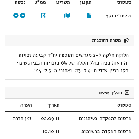
סטטוס
תקנון
תשריט
ממ"ג
נספח
אישור/תוקף
מטרת התוכנית
חלוקת חלקה ל-2 מגרשים ותוספת יח"ד,קביעת זכויות
והוראות בניה כולל הקלה של 6% בזכויות הבניה,שינוי
בקו בניין צדדי מ-4 ל-3מ' ואחורי מ-5 ל-4מ'.
תהליך אישור
סטטוס
תאריך
הערה
פרסום להפקדה בעיתונים
02.09.11
זמן חדרה
פרסום הפקדה ברשומות
10.10.11