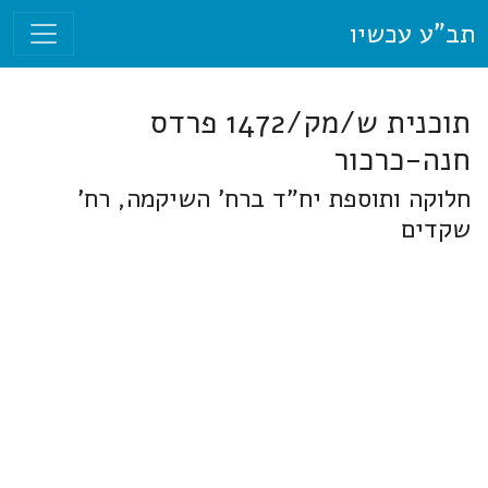
תב"ע עכשיו
תוכנית ש/מק/1472 פרדס
חנה-כרכור
חלוקה ותוספת יח"ד ברח' השיקמה, רח'
שקדים