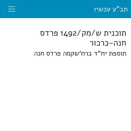
תב"ע עכשיו
תוכנית ש/מק/1492 פרדס
חנה-כרכור
תוספת יח"ד ברח'שקמה פרדס חנה