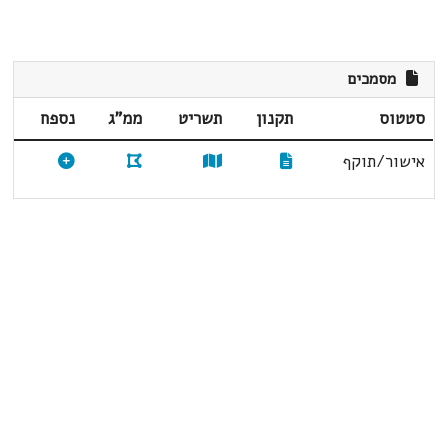
מסמכים
סטטוס
תקנון
תשריט
ממ"ג
נספח
אישור/תוקף