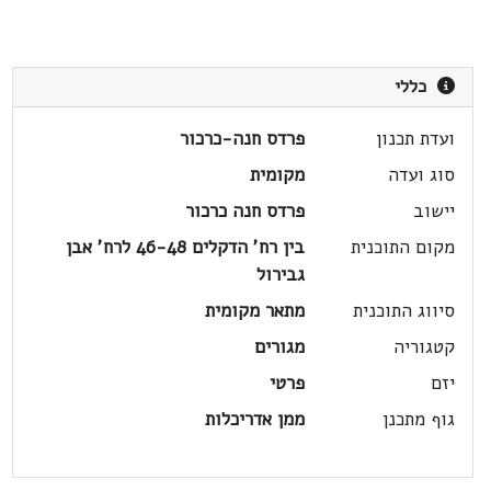
כללי
ועדת תכנון
פרדס חנה-כרכור
סוג ועדה
מקומית
יישוב
פרדס חנה כרכור
מקום התוכנית
בין רח' הדקלים 46-48 לרח' אבן
גבירול
סיווג התוכנית
מתאר מקומית
קטגוריה
מגורים
יזם
פרטי
גוף מתכנן
ממן אדריכלות