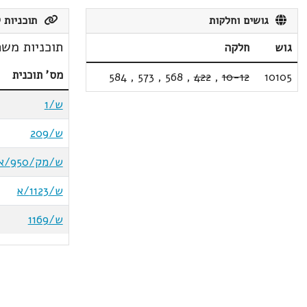
גושים וחלקות
תוכניות ק
תוכניות משת
גוש
חלקה
מס' תוכנית
584
,
573
,
568
,
422
,
10-12
10105
ש/1
ש/209
ש/מק/950/א
ש/1123/א
ש/1169