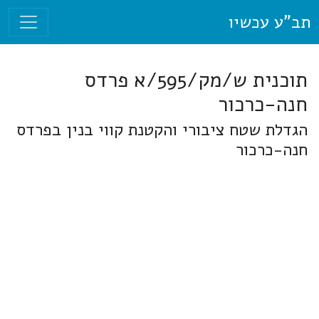
תב"ע עכשיו
תוכנית ש/מק/595/א פרדס
חנה-כרכור
הגדלת שטח ציבורי והקטנת קווי בנין בפרדס
חנה-כרכור