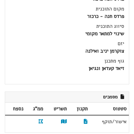
מקום התוכנית
פרדס חנה - כרכור
סיווג התוכנית
שינוי למתאר מקומי
יזם
צוקרמן יניב ואילנה
גוף מתכנן
זיאד קעדאן ונגיאן
מסמכים
סטטוס
תקנון
תשריט
ממ"ג
נספח
אישור/תוקף