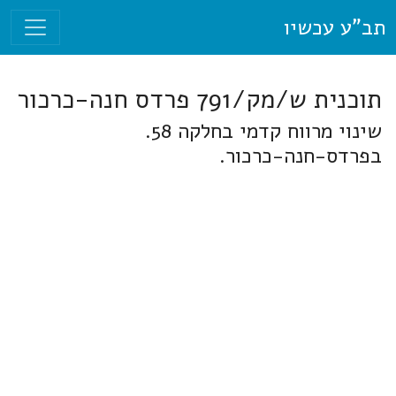
תב"ע עכשיו
תוכנית ש/מק/791 פרדס חנה-כרכור
שינוי מרווח קדמי בחלקה 58.
בפרדס-חנה-כרכור.