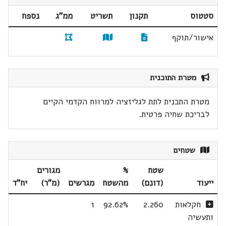
סטטוס
תקנון
תשריט
ממ"ג
נספח
אישור/תוקף
מטרת התוכנית
מטרת התכנית לתת לגליזציה למרווח הקדמי הקיים
לבריכת שחיה פרטית.
שטחים
שטח
%
מגורים
ייעוד
(דונם)
מהשטח
מגרשים
(מ"ר)
יח"ד
חקלאות
2.260
92.62%
1
ותעשיה