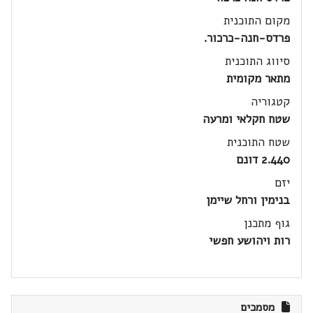
מקום התוכנית
פרדס-חנה-כרכור.
סיווג התוכנית
מתאר מקומית
קטגוריה
שטח חקלאי ומרעה
שטח התוכנית
2.440 דונם
יזם
בנימין ורחל שיימן
גוף מתכנן
רות ויהושע חפשי
מסמכים