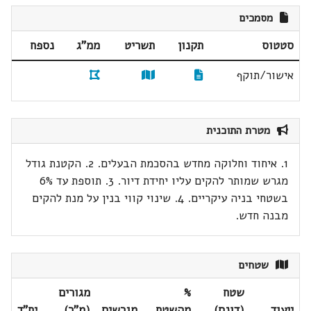
מסמכים
סטטוס
תקנון
תשריט
ממ"ג
נספח
אישור/תוקף
מטרת התוכנית
1. איחוד וחלוקה מחדש בהסכמת הבעלים. 2. הקטנת גודל
מגרש שמותר להקים עליו יחידת דיור. 3. תוספת עד 6%
בשטחי בניה עיקריים. 4. שינוי קווי בנין על מנת להקים
מבנה חדש.
שטחים
שטח
%
מגורים
ייעוד
(דונם)
מהשטח
מגרשים
(מ"ר)
יח"ד