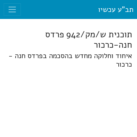
תב"ע עכשיו
תוכנית ש/מק/942 פרדס
חנה-כרכור
איחוד וחלוקה מחדש בהסכמה בפרדס חנה -
כרכור