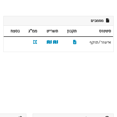
מסמכים
סטטוס
תקנון
תשריט
ממ"ג
נספח
אישור/תוקף