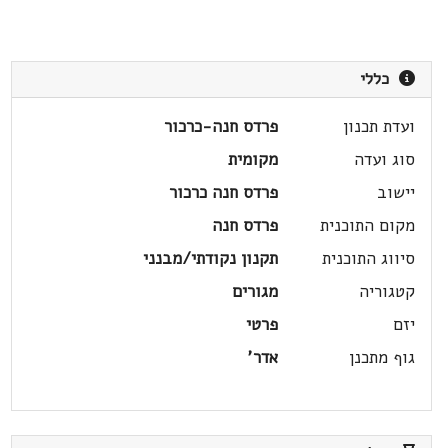
כללי
ועדת תכנון
פרדס חנה-כרכור
סוג ועדה
מקומית
יישוב
פרדס חנה כרכור
מקום התוכנית
פרדס חנה
סיווג התוכנית
תקנון נקודתי/מבנני
קטגוריה
מגורים
יזם
פרטי
גוף מתכנן
אדר'