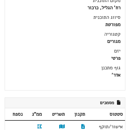
מקום התוכנית
רח' הגליל, כרכור
סיווג התוכנית
מפורטת
קטגוריה
מגורים
יזם
פרטי
גוף מתכנן
אדר'
מסמכים
סטטוס
תקנון
תשריט
ממ"ג
נספח
אישור/תוקף