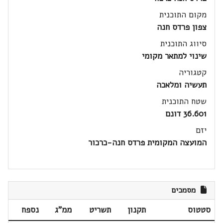
מקום התוכנית
צפון פרדס חנה
סיווג התוכנית
שינוי למתאר מקומי
קטגוריה
תעשיה ומלאכה
שטח התוכנית
36.601 דונם
יזם
המועצה המקומית פרדס חנה-כרכור
מסמכים
סטטוס
תקנון
תשריט
ממ"ג
נספח