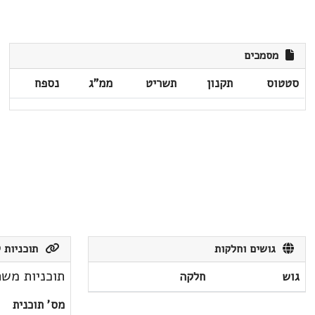
מסמכים
סטטוס
תקנון
תשריט
ממ"ג
נספח
גושים וחלקות
תוכניות ק
תוכניות משת
גוש
חלקה
מס' תוכנית