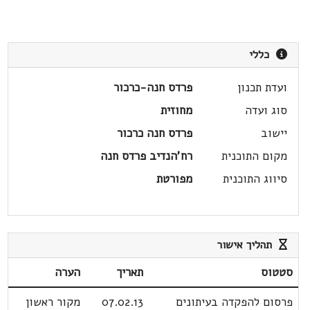
כללי
ועדת תכנון
פרדס חנה-כרכור
סוג ועדה
מחוזית
יישוב
פרדס חנה כרכור
מקום התוכנית
רח'הנדיב פרדס חנה
סיווג התוכנית
מפורטת
תהליך אישור
סטטוס
תאריך
הערה
פרסום להפקדה בעיתונים
07.02.13
מקור ראשון