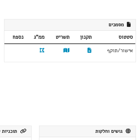
מסמכים
סטטוס
תקנון
תשריט
ממ"ג
נספח
אישור/תוקף
גושים וחלקות
תוכניות ק