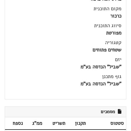
מקום התוכנית
כרכור
סיווג התוכנית
מפורטת
קטגוריה
שטחים פתוחים
יזם
"שביל" הנדסה בע"מ
גוף מתכנן
"שביל" הנדסה בע"מ
מסמכים
סטטוס
תקנון
תשריט
ממ"ג
נספח