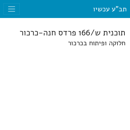
תב"ע עכשיו
תוכנית ש/166 פרדס חנה-כרכור
חלוקה ופיתוח בכרכור