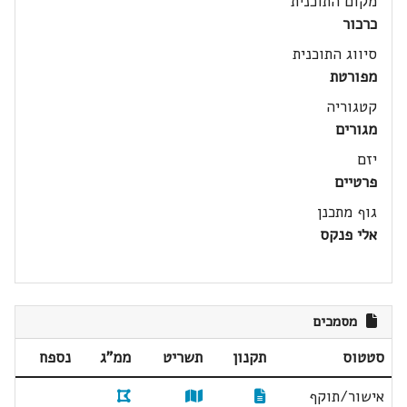
מקום התוכנית
כרכור
סיווג התוכנית
מפורטת
קטגוריה
מגורים
יזם
פרטיים
גוף מתכנן
אלי פנקס
מסמכים
סטטוס
תקנון
תשריט
ממ"ג
נספח
אישור/תוקף