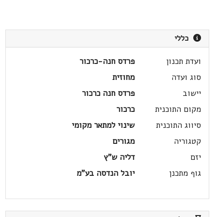
כללי
ועדת תכנון
פרדס חנה-כרכור
סוג ועדה
מחוזית
יישוב
פרדס חנה כרכור
מקום התוכנית
כרכור
סיווג התוכנית
שינוי למתאר מקומי
קטגוריה
מגורים
יזם
דליה ש"ץ
גוף מתכנן
יובל הנדסה בע"מ