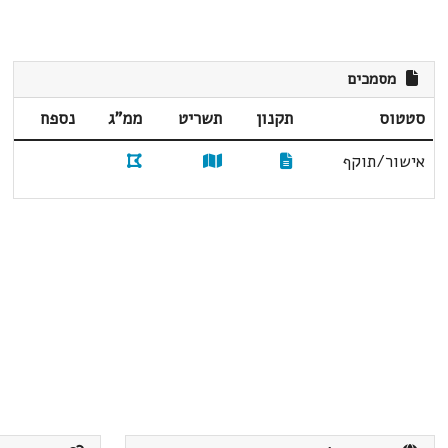
מסמכים
סטטוס
תקנון
תשריט
ממ"ג
נספח
אישור/תוקף