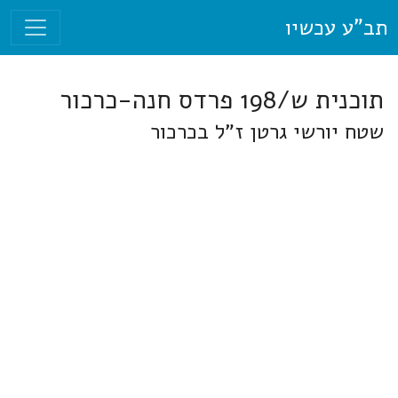
תב"ע עכשיו
תוכנית ש/198 פרדס חנה-כרכור
שטח יורשי גרטן ז"ל בכרכור