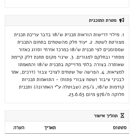
מטרת התוכנית
1. מילוי דרישות הוראות תכנית ש/18 בדבר עריכת תכנית
מפורטת לשטח. 2. יעוד חלק מהשטחים בתחום התכנית
שמסומנים לפי תכנית ש/18 כמרכז אזרחי וסווג כאזור
מסחרי ובחלקם למגורים. 3. שינוי מקום תחנת דלק קיימת
שאותרה בצורה בלתי מדוייקת בתכנית ש/18 והתאמתו
למציאות. 4. הפרשה של שטחים לצרכי צבור (דרכים, אתר
לבניני ציבור ושטח צבורי פתוח) - התואמות תכניות
קודמות ש/18, ג/215 (שבוטלה ע"י האחרונה) ותכנית
חלוקה ח/976 מיום 23.6.63.
תהליך אישור
סטטוס
תאריך
הערה