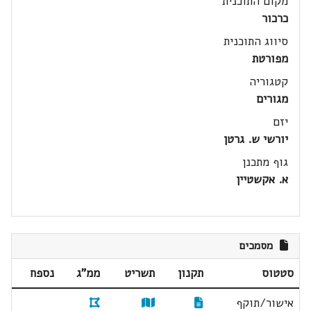
מקום התוכנית
כרכור
סיווג התוכנית
מפורטת
קטגוריה
מגורים
יזם
יורשי ש. גרטן
גוף מתכנן
א. אקשטיין
מסמכים
סטטוס
תקנון
תשריט
ממ"ג
נספח
אישור/תוקף