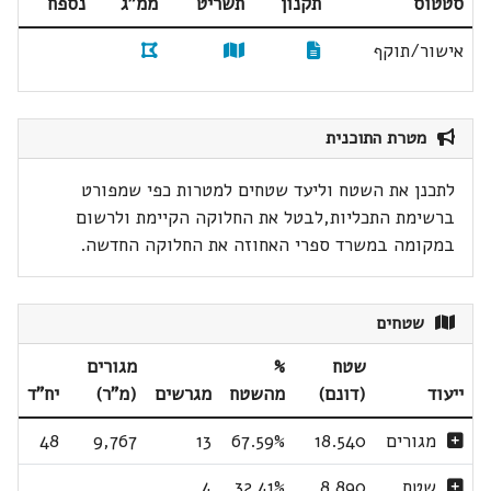
סטטוס
תקנון
תשריט
ממ"ג
נספח
אישור/תוקף
מטרת התוכנית
לתכנן את השטח וליעד שטחים למטרות כפי שמפורט
ברשימת התכליות,לבטל את החלוקה הקיימת ולרשום
במקומה במשרד ספרי האחוזה את החלוקה החדשה.
שטחים
שטח
%
מגורים
ייעוד
(דונם)
מהשטח
מגרשים
(מ"ר)
יח"ד
מגורים
18.540
67.59%
13
9,767
48
שטח
8.890
32.41%
4