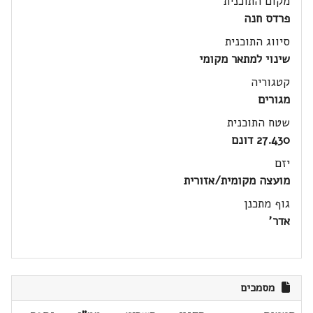
מקום התוכנית
פרדס חנה
סיווג התוכנית
שינוי למתאר מקומי
קטגוריה
מגורים
שטח התוכנית
27.430 דונם
יזם
מועצה מקומית/אזורית
גוף מתכנן
אדר'
מסמכים