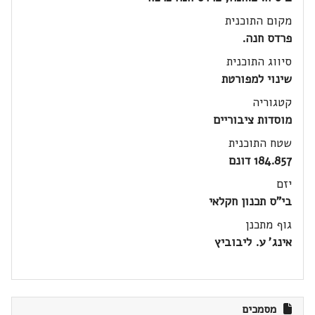
מקום התוכנית
פרדס חנה.
סיווג התוכנית
שינוי למפורטת
קטגוריה
מוסדות ציבוריים
שטח התוכנית
184.857 דונם
יזם
בי"ס תכנון חקלאי
גוף מתכנן
אינג' ע. ליבוביץ
מסמכים