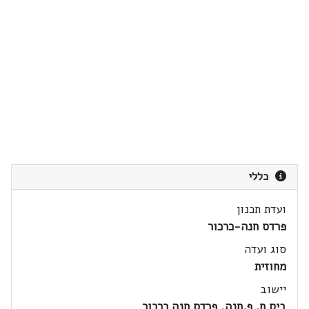
כללי
ועדת תכנון
פרדס חנה-כרכור
סוג ועדה
מחוזית
יישוב
ביס ח. פ.חנה, פרדס חנה כרכור