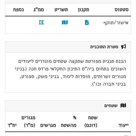
סטטוס
תקנון
תשריט
ממ"ג
נספח
אישור/תוקף
מטרת התוכנית
הכנת תכנית מפורטת שתקצה שטחים מוגדרים ליעודים
השונים בתחום ביה"ס התיכון החקלאי פרדס חנה (בניני
מגורים ושרותים, מוסדות לימוד, בניני משק, ספורט,
בניני חברה וכו').
שטחים
שטח
%
מגורים
ייעוד
(דונם)
מהשטח
מגרשים
(מ"ר)
יח"ד