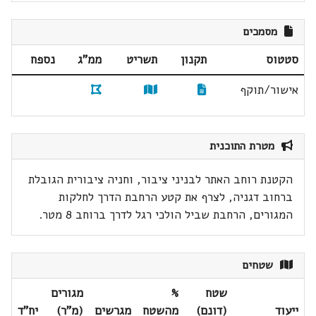
מסמכים
סטטוס
תקנון
תשריט
ממ"ג
נספח
אישור/תוקף
מטרת התוכנית
הקטנת רוחב האתר לבניני ציבור, וחניה ציבורית הגובלת
ברחוב דגניה, לצרף את קטע הרחבת הדרך לחלקות
המגורים, הרחבת שביל הולכי רגל לדרך ברוחב 8 מטר.
שטחים
שטח
%
מגורים
ייעוד
(דונם)
מהשטח
מגרשים
(מ"ר)
יח"ד