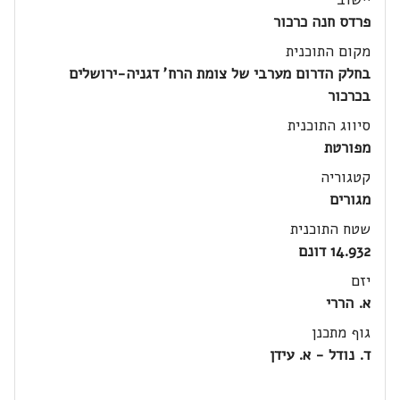
פרדס חנה כרכור
מקום התוכנית
בחלק הדרום מערבי של צומת הרח' דגניה-ירושלים
בכרכור
סיווג התוכנית
מפורטת
קטגוריה
מגורים
שטח התוכנית
14.932 דונם
יזם
א. הררי
גוף מתכנן
ד. נודל - א. עידן