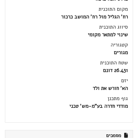
מקום התוכנית
רח' הגליל מול רח' המושב כרכור
סיווג התוכנית
שינוי למתאר מקומי
קטגוריה
מגורים
שטח התוכנית
26.431 דונם
יזם
הא' חורש את ולד
גוף מתכנן
מודדי חדרה בע"מ-מש' טכני
מסמכים