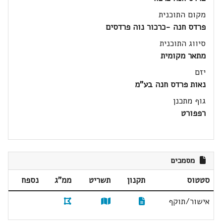
מקום התוכנית
פרדס חנה -כרכור נוה פרדסים
סיווג התוכנית
מתאר מקומית
יזם
נאות פרדס חנה בע"מ
גוף מתכנן
רפפורט
מסמכים
סטטוס
תקנון
תשריט
ממ"ג
נספח
אישור/תוקף