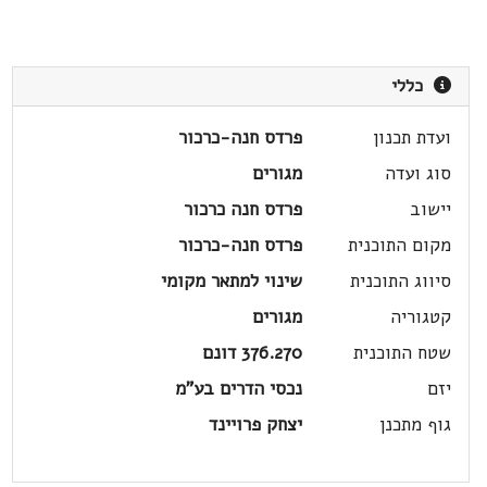
כללי
ועדת תכנון
פרדס חנה-כרכור
סוג ועדה
מגורים
יישוב
פרדס חנה כרכור
מקום התוכנית
פרדס חנה-כרכור
סיווג התוכנית
שינוי למתאר מקומי
קטגוריה
מגורים
שטח התוכנית
376.270 דונם
יזם
נכסי הדרים בע"מ
גוף מתכנן
יצחק פרויינד