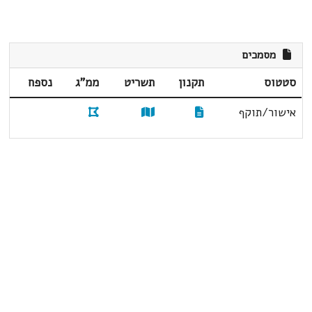
מסמכים
סטטוס
תקנון
תשריט
ממ"ג
נספח
אישור/תוקף