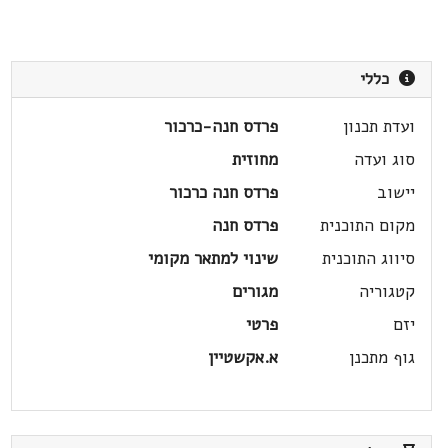
כללי
ועדת תכנון
פרדס חנה-כרכור
סוג ועדה
מחוזית
יישוב
פרדס חנה כרכור
מקום התוכנית
פרדס חנה
סיווג התוכנית
שינוי למתאר מקומי
קטגוריה
מגורים
יזם
פרטי
גוף מתכנן
א.אקשטיין