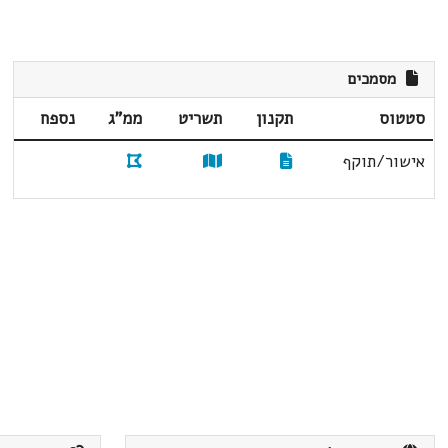
מסמכים
סטטוס
תקנון
תשריט
ממ"ג
נספח
אישור/תוקף